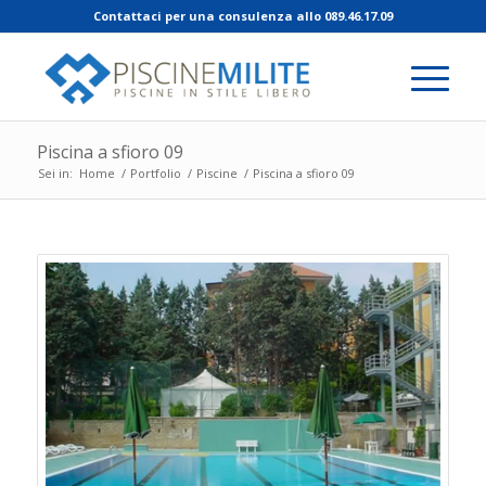
Contattaci per una consulenza allo 089.46.17.09
Piscina a sfioro 09
Sei in:
Home
/
Portfolio
/
Piscine
/
Piscina a sfioro 09