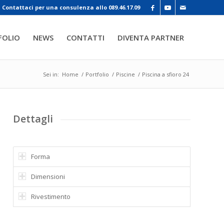
Contattaci per una consulenza allo 089.46.17.09
FOLIO
NEWS
CONTATTI
DIVENTA PARTNER
Sei in:
Home
/
Portfolio
/
Piscine
/
Piscina a sfioro 24
Dettagli
Forma
Dimensioni
Rivestimento