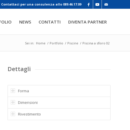
Contattaci per una consulenza allo 089.46.17.09
FOLIO
NEWS
CONTATTI
DIVENTA PARTNER
Sei in:
Home
/
Portfolio
/
Piscine
/
Piscina a sfioro 02
Dettagli
Forma
Dimensioni
Rivestimento